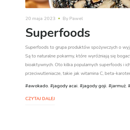
20 maja 2023
By
Pawel
Superfoods
Superfoods to grupa produktów spożywczych o wyją
Są to naturalne pokarmy, które wyróżniają się boga
bioaktywnych. Oto kilka popularnych superfoods i ic
przeciwutleniacze, takie jak witamina C, beta-karot
awokado
,
jagody acai
,
jagody goji
,
jarmuż
,
CZYTAJ DALEJ