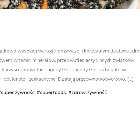
tkowo wysokiej wartości odżywczej i korzystnym działaniu zdr
ctwem witamin, minerałów, przeciwutleniaczy i innych związków
h korzyści zdrowotne: Jagody Goji: Jagody Goji są bogate w
en, polifenole i zeaksantyna. Działają przeciwnowotworowo, […]
super żywność
,
superfoods
,
zdrow żywność