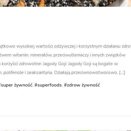
tkowo wysokiej wartości odżywczej i korzystnym działaniu zdr
ctwem witamin, minerałów, przeciwutleniaczy i innych związków
h korzyści zdrowotne: Jagody Goji: Jagody Goji są bogate w
en, polifenole i zeaksantyna. Działają przeciwnowotworowo, […]
super żywność
,
superfoods
,
zdrow żywność