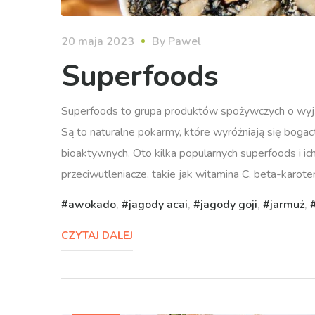
20 maja 2023
By
Pawel
Superfoods
Superfoods to grupa produktów spożywczych o wyją
Są to naturalne pokarmy, które wyróżniają się boga
bioaktywnych. Oto kilka popularnych superfoods i ic
przeciwutleniacze, takie jak witamina C, beta-karot
awokado
,
jagody acai
,
jagody goji
,
jarmuż
,
CZYTAJ DALEJ