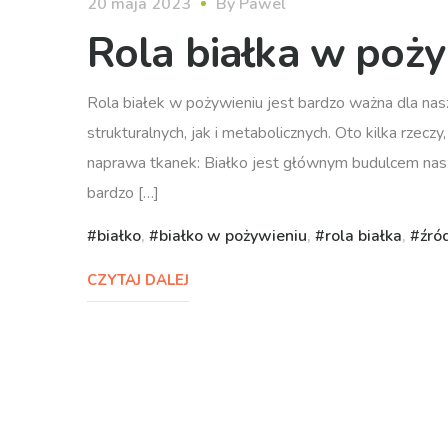
20 maja 2023
By
Pawel
Rola białka w poż
Rola białek w pożywieniu jest bardzo ważna dla nas
strukturalnych, jak i metabolicznych. Oto kilka rzecz
naprawa tkanek: Białko jest głównym budulcem naszy
bardzo […]
białko
,
białko w pożywieniu
,
rola białka
,
źró
CZYTAJ DALEJ