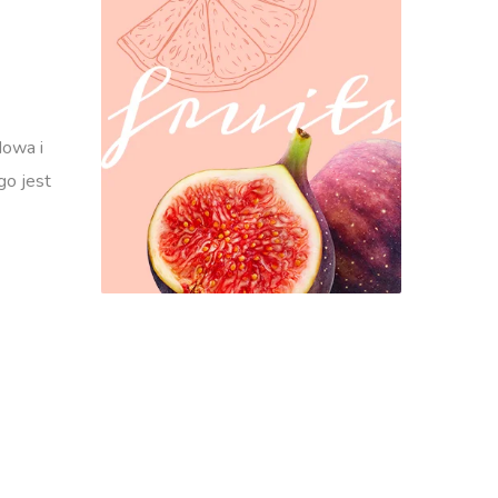
dowa i
go jest