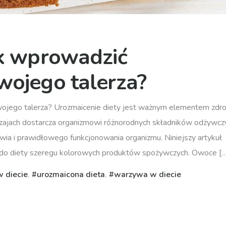
ak wprowadzić
wojego talerza?
swojego talerza? Urozmaicenie diety jest ważnym elementem zd
odzajach dostarcza organizmowi różnorodnych składników odżywcz
ia i prawidłowego funkcjonowania organizmu. Niniejszy artykuł
 do diety szeregu kolorowych produktów spożywczych. Owoce […
 diecie
,
urozmaicona dieta
,
warzywa w diecie