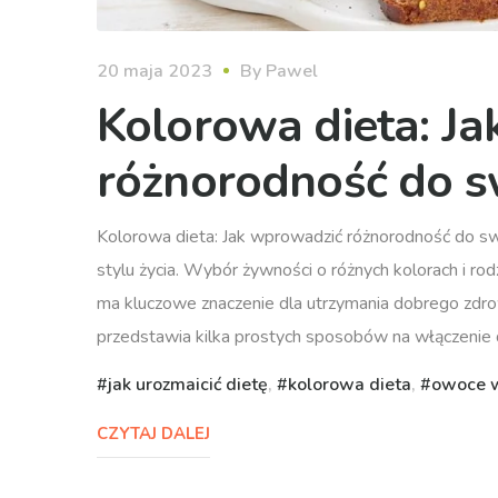
20 maja 2023
By
Pawel
Kolorowa dieta: J
różnorodność do s
Kolorowa dieta: Jak wprowadzić różnorodność do 
stylu życia. Wybór żywności o różnych kolorach i r
ma kluczowe znaczenie dla utrzymania dobrego zdrow
przedstawia kilka prostych sposobów na włączenie
jak urozmaicić dietę
,
kolorowa dieta
,
owoce w
CZYTAJ DALEJ